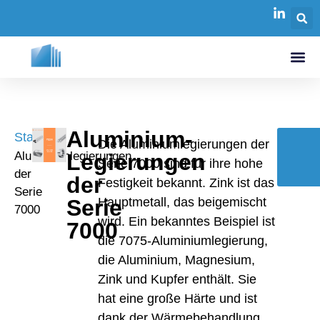
Aluminium-
Start
/
Die Aluminiumlegierungen der
Aluminiumlegierungen
Legierungen
Serie 7000 sind für ihre hohe
E
der
der
Festigkeit bekannt. Zink ist das
Serie
Serie
Hauptmetall, das beigemischt
7000
wird. Ein bekanntes Beispiel ist
7000
die 7075-Aluminiumlegierung,
die Aluminium, Magnesium,
Zink und Kupfer enthält. Sie
hat eine große Härte und ist
dank der Wärmebehandlung