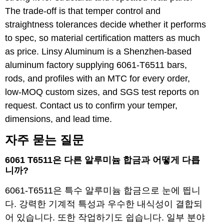
The trade-off is that temper control and
straightness tolerances decide whether it performs
to spec, so material certification matters as much
as price. Linsy Aluminum is a Shenzhen-based
aluminum factory supplying 6061-T6511 bars,
rods, and profiles with an MTC for every order,
low-MOQ custom sizes, and SGS test reports on
request.
Contact us
to confirm your temper,
dimensions, and lead time.
자주 묻는 질문
6061 T6511은 다른 알루미늄 합금과 어떻게 다릅
니까?
6061-T6511은 특수 알루미늄 합금으로 눈에 띕니
다. 강력한 기계적 특성과 우수한 내식성이 결합되
어 있습니다. 또한 작업하기도 쉽습니다. 일부 분야