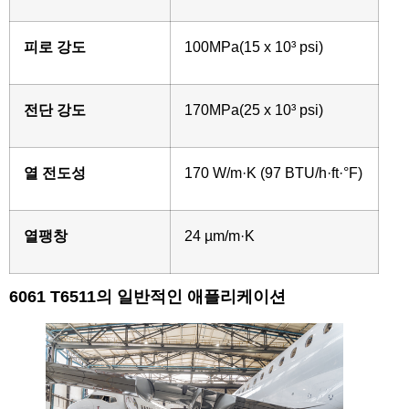
피로 강도
100MPa(15 x 10³ psi)
전단 강도
170MPa(25 x 10³ psi)
열 전도성
170 W/m·K (97 BTU/h·ft·°F)
열팽창
24 µm/m·K
6061 T6511의 일반적인 애플리케이션