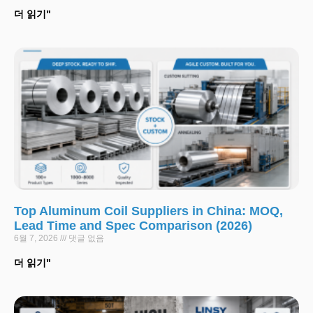
더 읽기"
Top Aluminum Coil Suppliers in China: MOQ,
Lead Time and Spec Comparison (2026)
6월 7, 2026
댓글 없음
더 읽기"