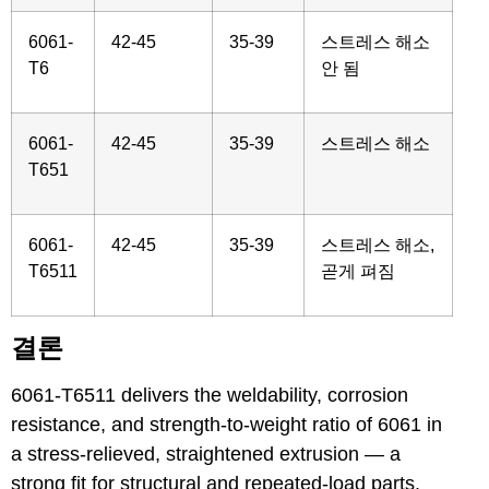
6061-
42-45
35-39
스트레스 해소
T6
안 됨
6061-
42-45
35-39
스트레스 해소
T651
6061-
42-45
35-39
스트레스 해소,
T6511
곧게 펴짐
결론
6061-T6511 delivers the weldability, corrosion
resistance, and strength-to-weight ratio of 6061 in
a stress-relieved, straightened extrusion — a
strong fit for structural and repeated-load parts.