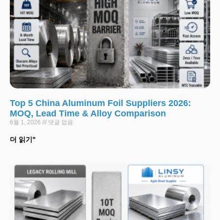
Top 5 China Aluminum Foil Suppliers 2026:
MOQ, Lead Time & Alloy Comparison
6월 1, 2026
댓글 없음
더 읽기"