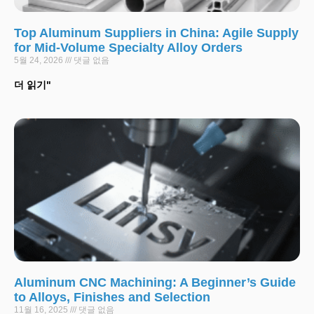
Top Aluminum Suppliers in China: Agile Supply
for Mid-Volume Specialty Alloy Orders
5월 24, 2026
댓글 없음
더 읽기"
Aluminum CNC Machining: A Beginner’s Guide
to Alloys, Finishes and Selection
11월 16, 2025
댓글 없음