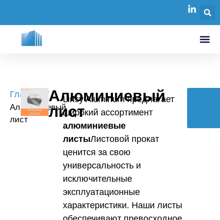
Алюминиевый
Главная
/
Linsy Aluminum предлагает
Алюминиевый
лист
широкий ассортимент
К
лист
алюминиевые
листы
Листовой прокат
ценится за свою
универсальность и
исключительные
эксплуатационные
характеристики. Наши листы
обеспечивают превосходное