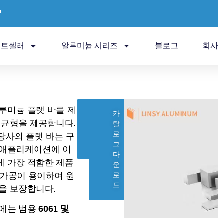
m
스트셀러
알루미늄 시리즈
블로그
회사
루미늄 플랫 바를 제
견
카
 균형을 제공합니다.
적
탈
받
로
 당사의 플랫 바는 구
기
그
 애플리케이션에 이
다
 가장 적합한 제품
운
계 가공이 용이하여 원
로
드
을 보장합니다.
군에는 범용
6061 및