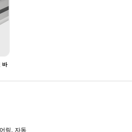
랫 바
어링, 자동