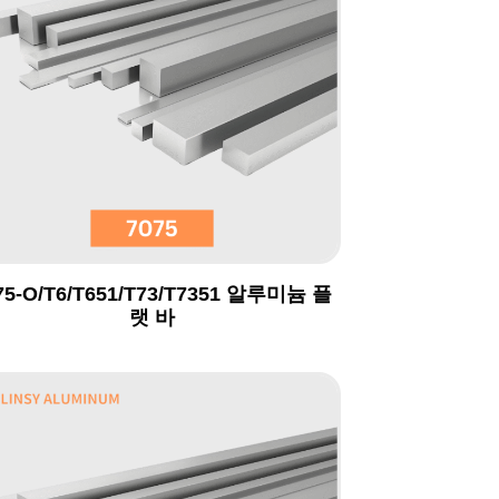
75-O/T6/T651/T73/T7351 알루미늄 플
랫 바