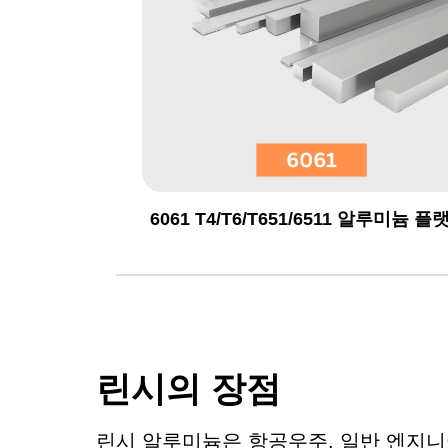
6061 T4/T6/T651/6511 알루미늄 플
린시의 장점
린시 알루미늄은 항공우주, 일반 엔지니