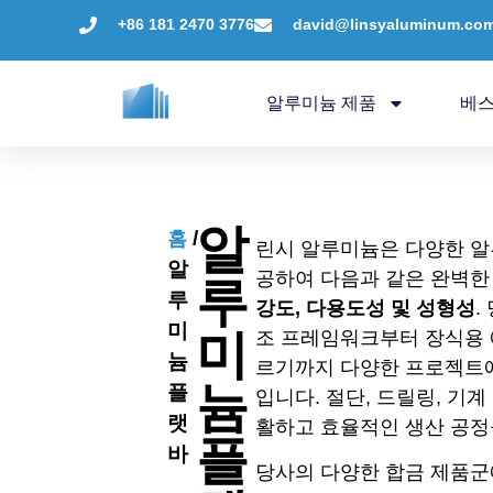
+86 181 2470 3776
david@linsyaluminum.co
알루미늄 제품
베
알
/
홈
린시 알루미늄은 다양한 알
알
공하여 다음과 같은 완벽한
루
루
강도, 다용도성 및 성형성
.
미
미
조 프레임워크부터 장식용
늄
르기까지 다양한 프로젝트에
늄
플
입니다. 절단, 드릴링, 기
랫
활하고 효율적인 생산 공정
플
바
당사의 다양한 합금 제품