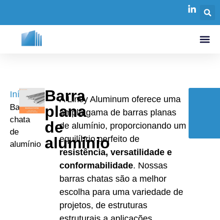
Barra
Início
/
A Linsy Aluminum oferece uma
Barra
plana
ampla gama de barras planas
chata
de
C
de alumínio, proporcionando um
de
alumínio
equilíbrio perfeito de
alumínio
resistência, versatilidade e
conformabilidade
. Nossas
barras chatas são a melhor
escolha para uma variedade de
projetos, de estruturas
estruturais a aplicações