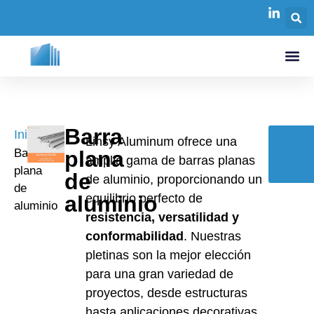
Barra
Inicio
/
Linsy Aluminum ofrece una
Barra
plana
amplia gama de barras planas
P
plana
de
de aluminio, proporcionando un
de
aluminio
equilibrio perfecto de
aluminio
resistencia, versatilidad y
conformabilidad
. Nuestras
pletinas son la mejor elección
para una gran variedad de
proyectos, desde estructuras
hasta aplicaciones decorativas.