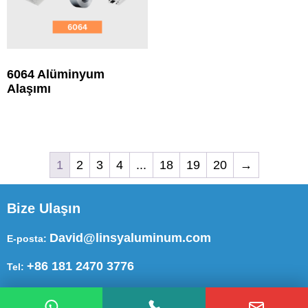
6064 Alüminyum
Alaşımı
1
2
3
4
...
18
19
20
→
Bize Ulaşın
David@linsyaluminum.com
E-posta:
+86 181 2470 3776
Tel:
BİZİ TAKİP EDİN