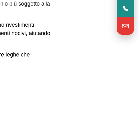
inio più soggetto alla
no rivestimenti
enti nocivi, aiutando
tre leghe che