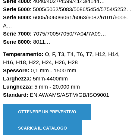
Serie 4000:
4040/4027/4599/4143/4144…
Serie 5000
: 5005/5052/5083/5086/5454/5754/5252…
Serie 6000:
6005/6060/6061/6063/6082/6101/6005-
A…
Serie 7000:
7075/7005/7050/7A04/7A09…
Serie 8000:
8011…
Temperamento:
O, F, T3, T4, T6, T7, H12, H14,
H16, H18, H22, H24, H26, H28
Spessore:
0,1 mm - 1500 mm
Larghezza:
5mm-4400mm
Lunghezza:
5 mm - 20.000 mm
Standard:
EN AW/AMS/ASTM/GB/ISO9001
OTTENERE UN PREVENTIVO
SCARICA IL CATALOGO