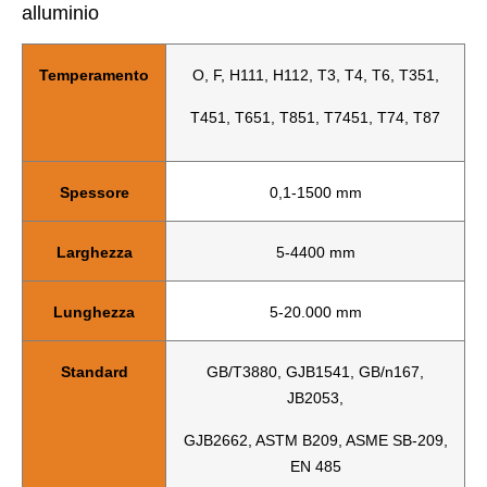
alluminio
Temperamento
O, F, H111, H112, T3, T4, T6, T351,
T451, T651, T851, T7451, T74, T87
Spessore
0,1-1500 mm
Larghezza
5-4400 mm
Lunghezza
5-20.000 mm
Standard
GB/T3880, GJB1541, GB/n167,
JB2053,
GJB2662, ASTM B209, ASME SB-209,
EN 485