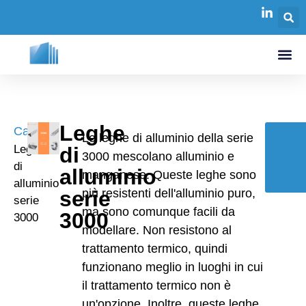
Leghe
Casa
/
Le leghe di alluminio della serie
Leghe
di
3000 mescolano alluminio e
di
alluminio
P
manganese. Queste leghe sono
alluminio
serie
più resistenti dell'alluminio puro,
serie
ma sono comunque facili da
3000
3000
modellare. Non resistono al
trattamento termico, quindi
funzionano meglio in luoghi in cui
il trattamento termico non è
un'opzione. Inoltre, queste leghe