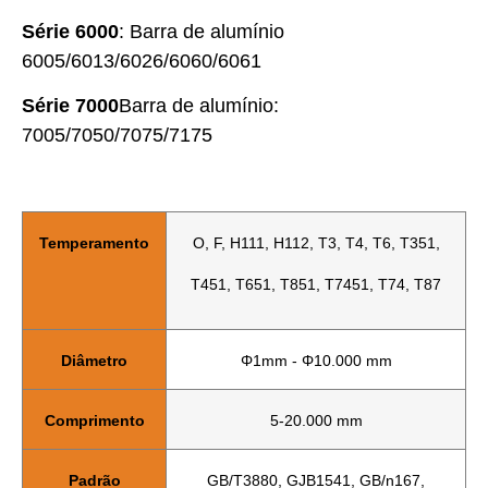
Série 6000
: Barra de alumínio
6005/6013/6026/6060/6061
Série 7000
Barra de alumínio:
7005/7050/7075/7175
Temperamento
O, F, H111, H112, T3, T4, T6, T351,
T451, T651, T851, T7451, T74, T87
Diâmetro
Φ1mm - Φ10.000 mm
Comprimento
5-20.000 mm
Padrão
GB/T3880, GJB1541, GB/n167,