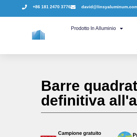
+86 181 2470 3776
david@linsyaluminum.co
Prodotto In Alluminio
Barre quadrat
definitiva all
Campione gratuito
P