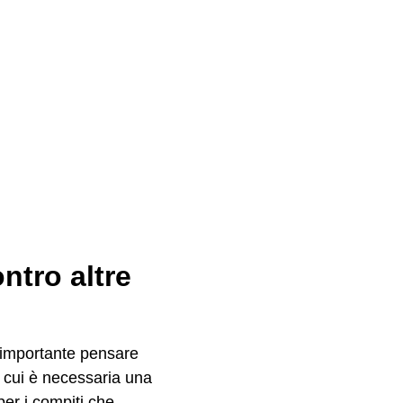
ntro altre
è importante pensare
in cui è necessaria una
per i compiti che