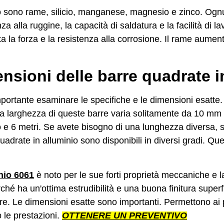
io sono rame, silicio, manganese, magnesio e zinco. Ognu
nza alla ruggine, la capacità di saldatura e la facilità di l
ta la forza e la resistenza alla corrosione. Il rame aumenta
ensioni delle barre quadrate i
portante esaminare le specifiche e le dimensioni esatte.
. La larghezza di queste barre varia solitamente da 10 
o e 6 metri. Se avete bisogno di una lunghezza diversa, 
uadrate in alluminio sono disponibili in diversi gradi. Que
nio 6061
è noto per le sue forti proprietà meccaniche e l
rché ha un'ottima estrudibilità e una buona finitura superf
ore. Le dimensioni esatte sono importanti. Permettono ai p
o le prestazioni.
OTTENERE UN PREVENTIVO