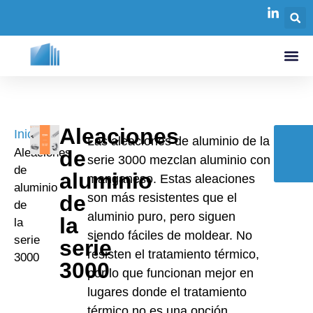
Aleaciones
Inicio
/
Las aleaciones de aluminio de la
Aleaciones
de
serie 3000 mezclan aluminio con
de
aluminio
manganeso. Estas aleaciones
aluminio
de
son más resistentes que el
de
aluminio puro, pero siguen
la
la
siendo fáciles de moldear. No
serie
serie
resisten el tratamiento térmico,
3000
3000
por lo que funcionan mejor en
lugares donde el tratamiento
térmico no es una opción.