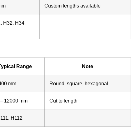
 mm
Custom lengths available
, H32, H34,
Typical Range
Note
 400 mm
Round, square, hexagonal
 – 12000 mm
Cut to length
H111, H112