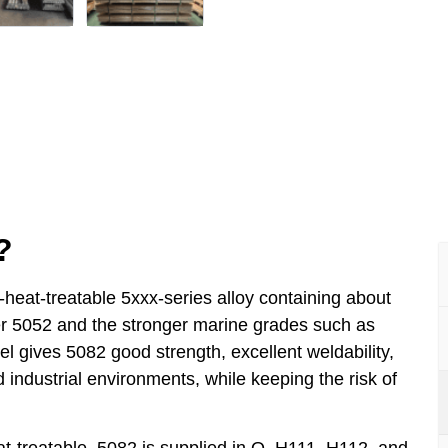
?
heat-treatable 5xxx-series alloy containing about
er 5052 and the stronger marine grades such as
gives 5082 good strength, excellent weldability,
 industrial environments, while keeping the risk of
at-treatable, 5082 is supplied in O, H111, H112, and