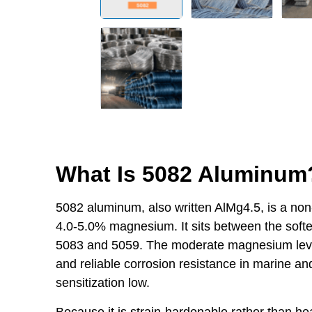
What Is 5082 Aluminum
5082 aluminum, also written AlMg4.5, is a non-
4.0-5.0% magnesium. It sits between the soft
5083 and 5059. The moderate magnesium level 
and reliable corrosion resistance in marine and
sensitization low.
Because it is strain-hardenable rather than he