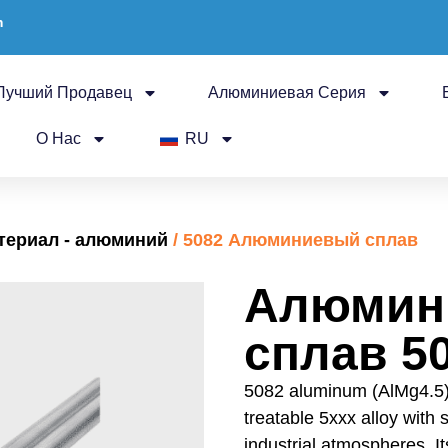
m
Лучший Продавец
Алюминиевая Серия
О Нас
RU
ериал - алюминий
/ 5082 Алюминиевый сплав
Алюмин
сплав 5
5082 aluminum (AlMg4.5) 
treatable 5xxx alloy with
industrial atmospheres. 