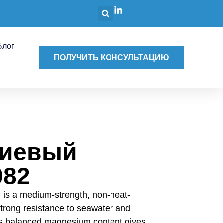
Блог
ПОЛУЧИТЬ КОНСУЛЬТАЦИЮ
иевый
082
is a medium-strength, non-heat-
 strong resistance to seawater and
Its balanced magnesium content gives