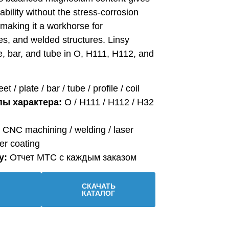
bility without the stress-corrosion
 making it a workhorse for
ies, and welded structures. Linsy
e, bar, and tube in O, H111, H112, and
et / plate / bar / tube / profile / coil
ы характера:
O / H111 / H112 / H32
CNC machining / welding / laser
er coating
у:
Отчет MTC с каждым заказом
СКАЧАТЬ
КАТАЛОГ