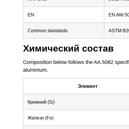
EN
EN AW-50
Common standards
ASTM B20
Химический состав
Composition below follows the AA 5082 specifi
aluminium.
Элемент
Кремний (Si)
Железо (Fe)