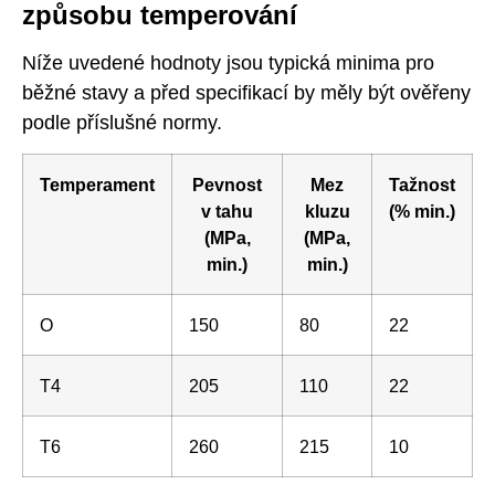
způsobu temperování
Níže uvedené hodnoty jsou typická minima pro
běžné stavy a před specifikací by měly být ověřeny
podle příslušné normy.
Temperament
Pevnost
Mez
Tažnost
v tahu
kluzu
(% min.)
(MPa,
(MPa,
min.)
min.)
O
150
80
22
T4
205
110
22
T6
260
215
10