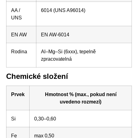
AA /
6014 (UNS A96014)
UNS
EN AW
EN AW-6014
Rodina
Al–Mg–Si (6xxx), tepelně
zpracovatelná
Chemické složení
Prvek
Hmotnost % (max., pokud není
uvedeno rozmezí)
Si
0,30–0,60
Fe
max 0,50