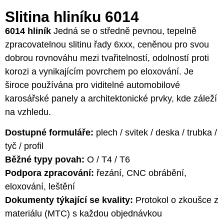
Slitina hliníku 6014
6014 hliník
Jedná se o středně pevnou, tepelně
zpracovatelnou slitinu řady 6xxx, ceněnou pro svou
dobrou rovnováhu mezi tvařitelností, odolností proti
korozi a vynikajícím povrchem po eloxování. Je
široce používána pro viditelné automobilové
karosářské panely a architektonické prvky, kde záleží
na vzhledu.
Dostupné formuláře:
plech / svitek / deska / trubka /
tyč / profil
Běžné typy povah:
O / T4 / T6
Podpora zpracování:
řezání, CNC obrábění,
eloxování, leštění
Dokumenty týkající se kvality:
Protokol o zkoušce z
materiálu (MTC) s každou objednávkou