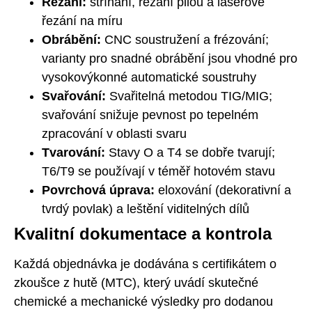
Řezání:
stříhání, řezání pilou a laserové
řezání na míru
Obrábění:
CNC soustružení a frézování;
varianty pro snadné obrábění jsou vhodné pro
vysokovýkonné automatické soustruhy
Svařování:
Svařitelná metodou TIG/MIG;
svařování snižuje pevnost po tepelném
zpracování v oblasti svaru
Tvarování:
Stavy O a T4 se dobře tvarují;
T6/T9 se používají v téměř hotovém stavu
Povrchová úprava:
eloxování (dekorativní a
tvrdý povlak) a leštění viditelných dílů
Kvalitní dokumentace a kontrola
Každá objednávka je dodávána s certifikátem o
zkoušce z hutě (MTC), který uvádí skutečné
chemické a mechanické výsledky pro dodanou