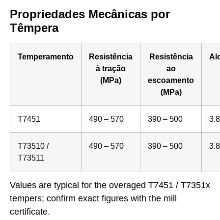
Propriedades Mecânicas por
Têmpera
Temperamento
Resistência
Resistência
Al
à tração
ao
(MPa)
escoamento
(MPa)
T7451
490 – 570
390 – 500
3.8
T73510 /
490 – 570
390 – 500
3.8
T73511
Values are typical for the overaged T7451 / T7351x
tempers; confirm exact figures with the mill
certificate.