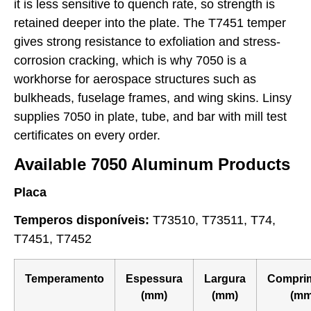
it is less sensitive to quench rate, so strength is
retained deeper into the plate. The T7451 temper
gives strong resistance to exfoliation and stress-
corrosion cracking, which is why 7050 is a
workhorse for aerospace structures such as
bulkheads, fuselage frames, and wing skins. Linsy
supplies 7050 in plate, tube, and bar with mill test
certificates on every order.
Available 7050 Aluminum Products
Placa
Temperos disponíveis:
T73510, T73511, T74,
T7451, T7452
Temperamento
Espessura
Largura
Compri
(mm)
(mm)
(mm