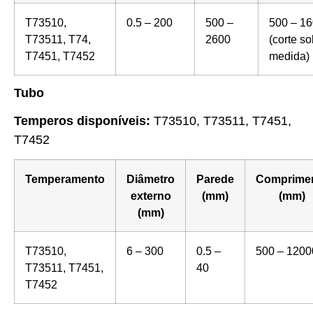
T73510,
0.5 – 200
500 –
500 – 1
T73511, T74,
2600
(corte so
T7451, T7452
medida)
Tubo
Temperos disponíveis:
T73510, T73511, T7451,
T7452
Temperamento
Diâmetro
Parede
Comprime
externo
(mm)
(mm)
(mm)
T73510,
6 – 300
0.5 –
500 – 1200
T73511, T7451,
40
T7452