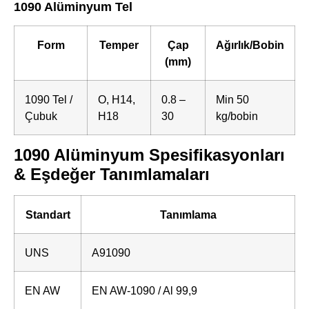
1090 Alüminyum Tel
Form
Temper
Çap
Ağırlık/Bobin
(mm)
1090 Tel /
O, H14,
0.8 –
Min 50
Çubuk
H18
30
kg/bobin
1090 Alüminyum Spesifikasyonları
& Eşdeğer Tanımlamaları
Standart
Tanımlama
UNS
A91090
EN AW
EN AW-1090 / Al 99,9