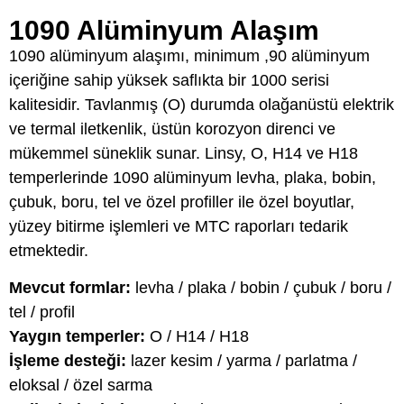
1090 Alüminyum Alaşım
1090 alüminyum alaşımı, minimum ,90 alüminyum
içeriğine sahip yüksek saflıkta bir 1000 serisi
kalitesidir. Tavlanmış (O) durumda olağanüstü elektrik
ve termal iletkenlik, üstün korozyon direnci ve
mükemmel süneklik sunar. Linsy, O, H14 ve H18
temperlerinde 1090 alüminyum levha, plaka, bobin,
çubuk, boru, tel ve özel profiller ile özel boyutlar,
yüzey bitirme işlemleri ve MTC raporları tedarik
etmektedir.
Mevcut formlar:
levha / plaka / bobin / çubuk / boru /
tel / profil
Yaygın temperler:
O / H14 / H18
İşleme desteği:
lazer kesim / yarma / parlatma /
eloksal / özel sarma