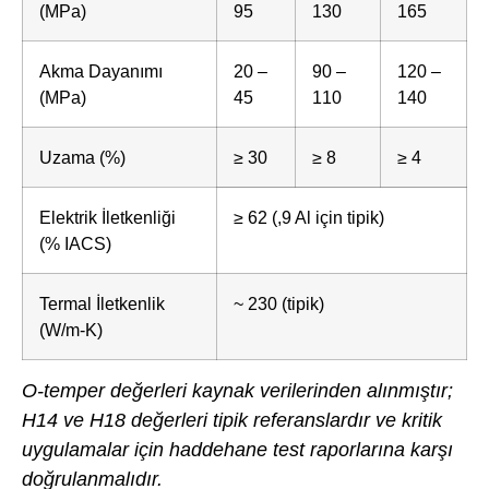
(MPa)
95
130
165
Akma Dayanımı
20 –
90 –
120 –
(MPa)
45
110
140
Uzama (%)
≥ 30
≥ 8
≥ 4
Elektrik İletkenliği
≥ 62 (,9 Al için tipik)
(% IACS)
Termal İletkenlik
~ 230 (tipik)
(W/m-K)
O-temper değerleri kaynak verilerinden alınmıştır;
H14 ve H18 değerleri tipik referanslardır ve kritik
uygulamalar için haddehane test raporlarına karşı
doğrulanmalıdır.