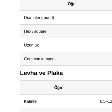
Öğe
Diameter (round)
Hex / square
Uzunluk
Common tempers
Levha ve Plaka
Öğe
Kalınlık
0.5–1