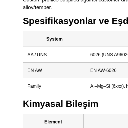
alloy/temper.
Spesifikasyonlar ve Eş
System
AA / UNS
6026 (UNS A9602
EN AW
EN AW-6026
Family
Al–Mg–Si (6xxx), h
Kimyasal Bileşim
Element