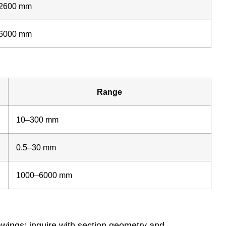
2600 mm
6000 mm
Range
10–300 mm
0.5–30 mm
1000–6000 mm
wings; inquire with section geometry and