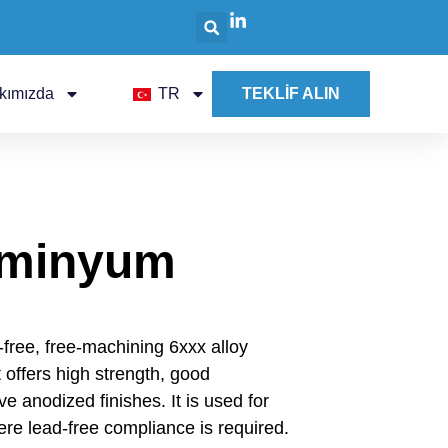
kımızda
TR
TEKLİF ALIN
üminyum
-free, free-machining 6xxx alloy
 offers high strength, good
ve anodized finishes. It is used for
ere lead-free compliance is required.