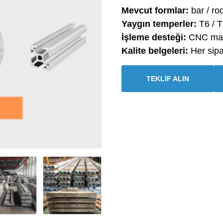
Mevcut formlar:
bar / rod
Yaygın temperler:
T6 / T
İşleme desteği:
CNC mach
Kalite belgeleri:
Her sipa
TEKLİF ALIN