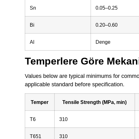
Sn
0.05–0.25
Bi
0.20–0.60
Al
Denge
Temperlere Göre Mekanik
Values below are typical minimums for commo
applicable standard before specification.
Temper
Tensile Strength (MPa, min)
T6
310
T651
310