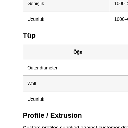
Genişlik
1000–
Uzunluk
1000–
Tüp
Öğe
Outer diameter
Wall
Uzunluk
Profile / Extrusion
Custom profiles supplied against customer dra