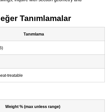
değer Tanımlamalar
Tanımlama
6)
eat-treatable
Weight % (max unless range)