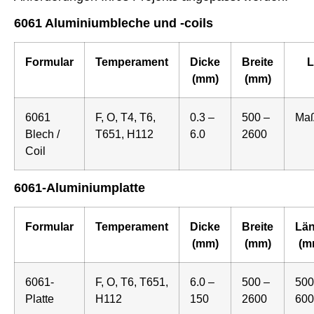
6061 Aluminiumbleche und -coils
Formular
Temperament
Dicke
Breite
L
(mm)
(mm)
6061
F, O, T4, T6,
0.3 –
500 –
Maß
Blech /
T651, H112
6.0
2600
Coil
6061-Aluminiumplatte
Formular
Temperament
Dicke
Breite
Lä
(mm)
(mm)
(m
6061-
F, O, T6, T651,
6.0 –
500 –
500
Platte
H112
150
2600
600