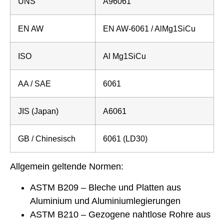
UNS
A96061
EN AW
EN AW-6061 / AlMg1SiCu
ISO
Al Mg1SiCu
AA / SAE
6061
JIS (Japan)
A6061
GB / Chinesisch
6061 (LD30)
Allgemein geltende Normen:
ASTM B209 – Bleche und Platten aus
Aluminium und Aluminiumlegierungen
ASTM B210 – Gezogene nahtlose Rohre aus