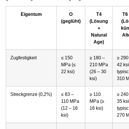
Eigentum
O
T4
T6 
(geglüht)
(Lösung
(Lö
+
kün
Natural
Alt
Age)
Zugfestigkeit
≤ 150
≥ 180 –
≥ 290
MPa (≤
210 MPa
42 ksi
22 ksi)
(26 – 30
typis
ksi)
310 
Streckgrenze (0,2%)
≤ 83 –
≥ 110
≥ 240
110 MPa
MPa (≥
35 ksi
(12 – 16
16 ksi)
typis
ksi)
270 