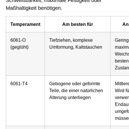
Schweißbarkeit, maximale Festigkeit oder
Maßhaltigkeit benötigen.
Temperament
Am besten für
An
6061-O
Tiefziehen, komplexe
Gerings
(geglüht)
Umformung, Kaltstauchen
maximal
Weichs
besten
Zustan
6061-T4
Gebogene oder geformte
Mittler
Teile, die einer natürlichen
Wird fü
Alterung unterliegen
verwen
Endau
umgef
müsse