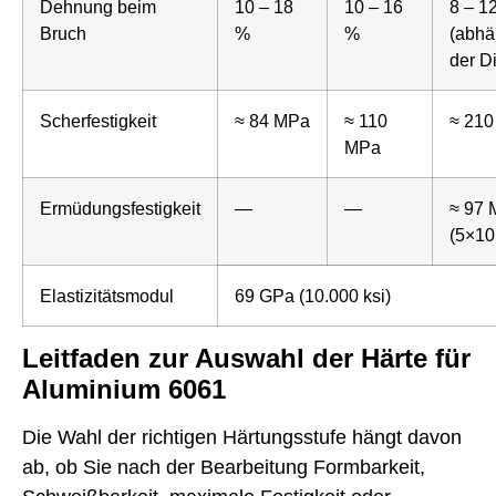
Dehnung beim
10 – 18
10 – 16
8 – 1
Bruch
%
%
(abhä
der D
Scherfestigkeit
≈ 84 MPa
≈ 110
≈ 21
MPa
Ermüdungsfestigkeit
—
—
≈ 97
(5×10
Elastizitätsmodul
69 GPa (10.000 ksi)
Leitfaden zur Auswahl der Härte für
Aluminium 6061
Die Wahl der richtigen Härtungsstufe hängt davon
ab, ob Sie nach der Bearbeitung Formbarkeit,