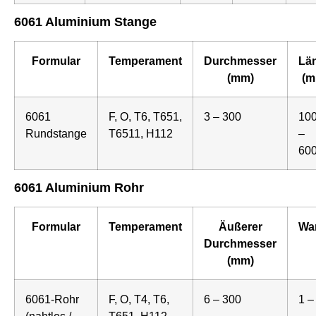
6061 Aluminium Stange
Formular
Temperament
Durchmesser
Lä
(mm)
(m
6061
F, O, T6, T651,
3 – 300
10
Rundstange
T6511, H112
–
60
6061 Aluminium Rohr
Formular
Temperament
Äußerer
Wa
Durchmesser
(mm)
6061-Rohr
F, O, T4, T6,
6 – 300
1 –
(nahtlos /
T651, H112