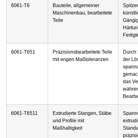
6061-T6
Bauteile, allgemeiner
Spitze
Maschinenbau, bearbeitete
künstli
Teile
Gängig
Härtun
Fertigt
6061-T651
Präzisionsbearbeitete Teile
Durch 
mit engen Maßtoleranzen
der Lö
spannu
gemach
das Ve
währen
Bearbe
6061-T6511
Extrudierte Stangen, Stäbe
Spannu
und Profile mit
extrudi
Maßhaltigkeit
Standa
präzis