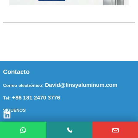
Contacto
David@linsyaluminum.com
Correo electrónico:
+86 181 2470 3776
Tel:
SÍGUENOS